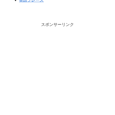
英語フレーズ
スポンサーリンク