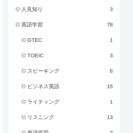
人見知り
3
英語学習
78
GTEC
1
TOEIC
3
スピーキング
8
ビジネス英語
15
ライティング
1
リスニング
13
単語学習
2