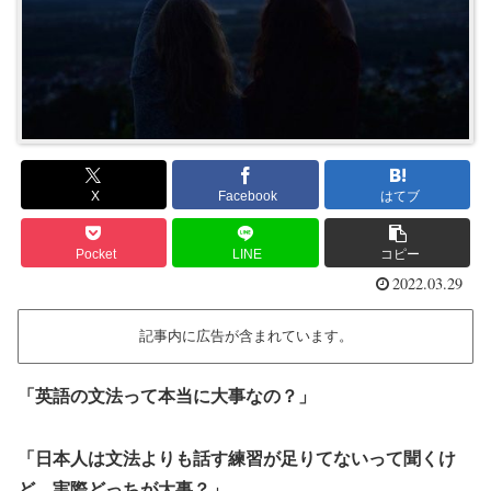
X
Facebook
はてブ
Pocket
LINE
コピー
2022.03.29
記事内に広告が含まれています。
「英語の文法って本当に大事なの？」
「日本人は文法よりも話す練習が足りてないって聞くけ
ど、実際どっちが大事？」