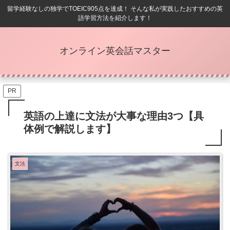
留学経験なしの独学でTOEIC905点を達成！ そんな私が実践したおすすめの英
語学習方法を紹介します！
オンライン英会話マスター
PR
英語の上達に文法が大事な理由3つ【具
体例で解説します】
文法