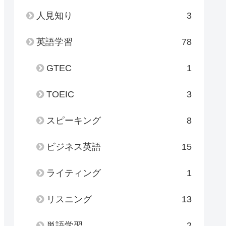
人見知り
3
英語学習
78
GTEC
1
TOEIC
3
スピーキング
8
ビジネス英語
15
ライティング
1
リスニング
13
単語学習
2