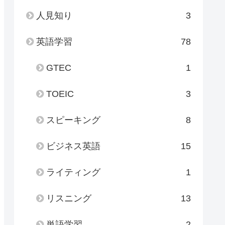
人見知り
3
英語学習
78
GTEC
1
TOEIC
3
スピーキング
8
ビジネス英語
15
ライティング
1
リスニング
13
単語学習
2