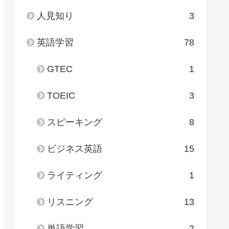
人見知り
3
英語学習
78
GTEC
1
TOEIC
3
スピーキング
8
ビジネス英語
15
ライティング
1
リスニング
13
単語学習
2