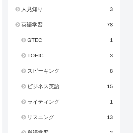
人見知り
3
英語学習
78
GTEC
1
TOEIC
3
スピーキング
8
ビジネス英語
15
ライティング
1
リスニング
13
単語学習
2