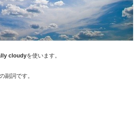
lly cloudy
を使います。
意味の副詞です。