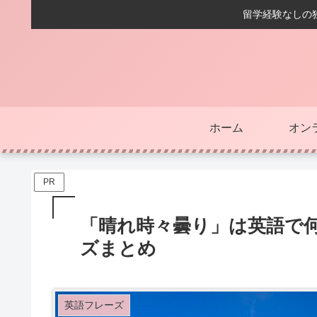
留学経験なしの独
ホーム
オン
PR
「晴れ時々曇り」は英語で
ズまとめ
英語フレーズ