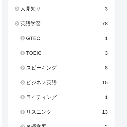
人見知り
3
英語学習
78
GTEC
1
TOEIC
3
スピーキング
8
ビジネス英語
15
ライティング
1
リスニング
13
単語学習
2