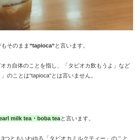
でもそのまま
”tapioca”
と言います。
、タピオカ自体のことを指し、「タピオカ飲もうよ」など
ことは”tapioca”とは言いません。
arl milk tea・boba tea
と言います。
、3つともいわゆる「タピオカミルクティー」のこと