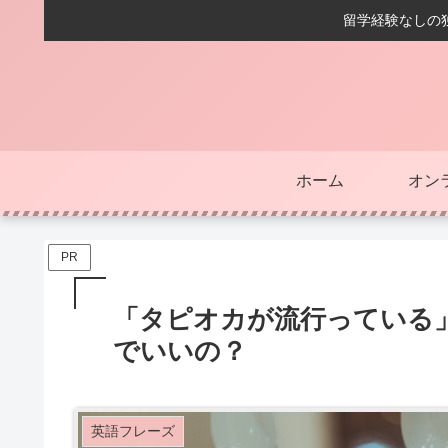
留学経験なしの独
ホーム
オン
PR
「タピオカが流行っている」っ
でいいの？
英語フレーズ