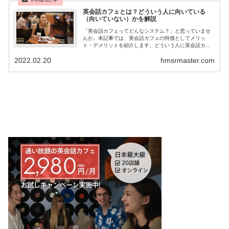
英会話カフェとは？どういう人に向いている
（向いていない）かを解説
「英会話カフェってどんなシステム？」と思っていませ
んか。本記事では、英会話カフェの特徴としてメリッ
ト・デメリットを紹介します。どういう人に英会話カフ
ェが向いている（向いていない）かも解説するので、英
2022.02.20
hmsrmaster.com
会話カフェを始めてみたいと思っている方は、ぜひ参考
にしてください。