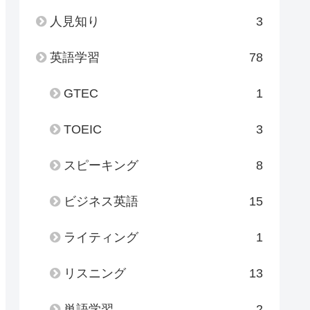
人見知り
3
英語学習
78
GTEC
1
TOEIC
3
スピーキング
8
ビジネス英語
15
ライティング
1
リスニング
13
単語学習
2